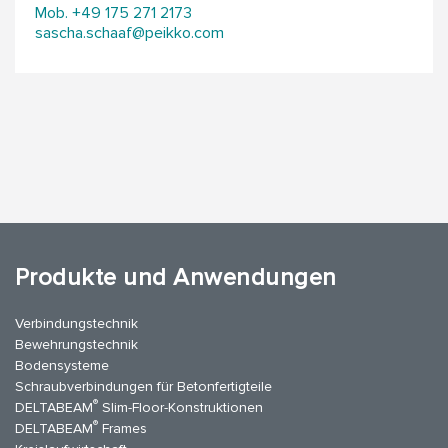
Mob. +49 175 271 2173
sascha.schaaf@peikko.com
Produkte und Anwendungen
Verbindungstechnik
Bewehrungstechnik
Bodensysteme
Schraubverbindungen für Betonfertigteile
®
DELTABEAM
Slim-Floor-Konstruktionen
®
DELTABEAM
Frames