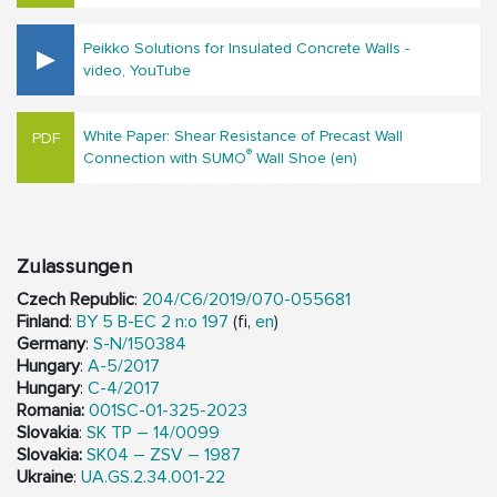
Peikko Solutions for Insulated Concrete Walls -
video, YouTube
White Paper: Shear Resistance of Precast Wall
®
Connection with SUMO
Wall Shoe (en)
Zulassungen
Czech Republic
:
204/C6/2019/070-055681
Finland
:
BY 5 B-EC 2 n:o 197
(fi,
en
)
Germany
:
S-N/150384
Hungary
:
A-5/2017
Hungary
:
C-4/2017
Romania:
001SC-01-325-2023
Slovakia
:
SK TP – 14/0099
Slovakia:
SK04 – ZSV – 1987
Ukraine
:
UA.GS.2.34.001-22