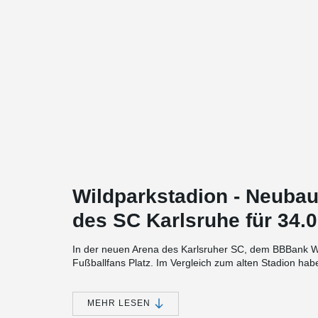
Wildparkstadion - Neubau
des SC Karlsruhe für 34.
In der neuen Arena des Karlsruher SC, dem BBBank Wi
Fußballfans Platz. Im Vergleich zum alten Stadion ha
Blick auf das Spielfeld, und sämtliche Sitzplätze sind ü
Auffallend sind die markanten Y-Stützen, die die ges
MEHR LESEN
Fußballtempels bestimmen. Die imposanten Stützen di