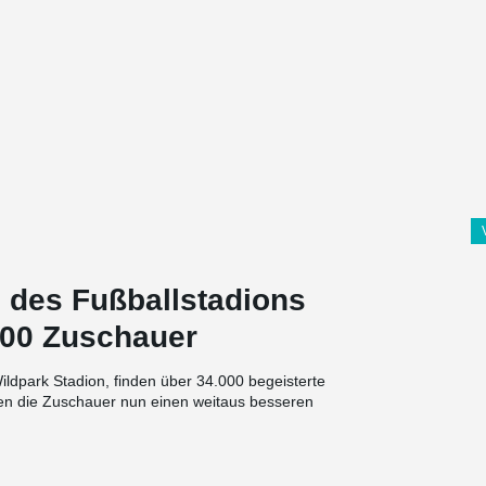
 des Fußballstadions
000 Zuschauer
ldpark Stadion, finden über 34.000 begeisterte
ben die Zuschauer nun einen weitaus besseren
berdacht.
amte Außenansicht des neuen Karlsruher
enen der Stabilisierung des Stadiondachs und