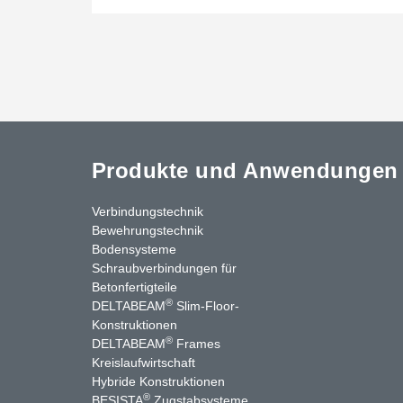
Produkte und Anwendungen
Verbindungstechnik
Bewehrungstechnik
Bodensysteme
Schraubverbindungen für
Betonfertigteile
®
DELTABEAM
Slim-Floor-
Konstruktionen
®
DELTABEAM
Frames
Kreislaufwirtschaft
stagram
LinkedIn
YouTube
Kontakt
Hybride Konstruktionen
®
BESISTA
Zugstabsysteme