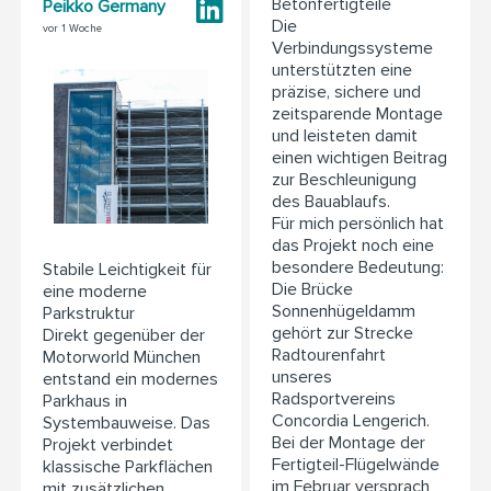
Betonfertigteile
Peikko Germany
Die
vor 1 Woche
Verbindungssysteme
unterstützten eine
präzise, sichere und
zeitsparende Montage
und leisteten damit
einen wichtigen Beitrag
zur Beschleunigung
des Bauablaufs.
Für mich persönlich hat
das Projekt noch eine
besondere Bedeutung:
Stabile Leichtigkeit für
Die Brücke
eine moderne
Sonnenhügeldamm
Parkstruktur
gehört zur Strecke
Direkt gegenüber der
Radtourenfahrt
Motorworld München
unseres
entstand ein modernes
Radsportvereins
Parkhaus in
Concordia Lengerich.
Systembauweise. Das
Bei der Montage der
Projekt verbindet
Fertigteil-Flügelwände
klassische Parkflächen
im Februar versprach
mit zusätzlichen