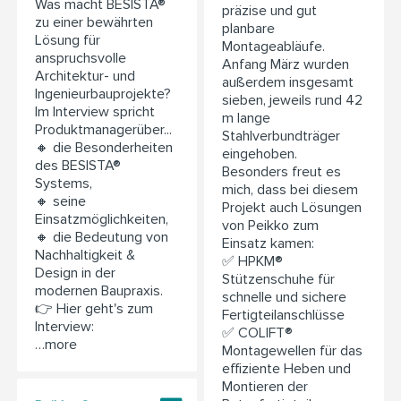
Was macht BESISTA®
präzise und gut
zu einer bewährten
planbare
Lösung für
Montageabläufe.
anspruchsvolle
Anfang März wurden
Architektur- und
außerdem insgesamt
Ingenieurbauprojekte?
sieben, jeweils rund 42
Im Interview spricht
m lange
Produktmanagerüber...
Stahlverbundträger
🔸 die Besonderheiten
eingehoben.
des BESISTA®
Besonders freut es
Systems,
mich, dass bei diesem
🔸 seine
Projekt auch Lösungen
Einsatzmöglichkeiten,
von Peikko zum
🔸 die Bedeutung von
Einsatz kamen:
Nachhaltigkeit &
✅ HPKM®
Design in der
Stützenschuhe für
modernen Baupraxis.
schnelle und sichere
👉 Hier geht's zum
Fertigteilanschlüsse
Interview:
✅ COLIFT®
…more
Montagewellen für das
effiziente Heben und
Montieren der