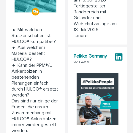
am 18. Juli 2026
Fertiggestellter
Randbereich mit
Geländer und
Wildschutzanlage am
18. Juli 2026
🔸 Mit welchen
…more
Stützenschuhen ist
HULCO® kompatibel?
🔸 Aus welchem
Material besteht
Peikko Germany
HULCO®?
vor 1 Woche
🔸 Kann der PPM®/L
Ankerbolzen in
bestehenden
Planungen einfach
durch HULCO® ersetzt
werden?
Das sind nur einige der
Fragen, die uns im
Zusammenhang mit
HULCO® Ankerbolzen
immer wieder gestellt
werden.