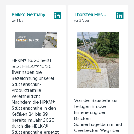
Peikko Germany
Thorsten Heskamp
vor 1 Tag
vor 2 Tagen
HPKM® 16/20 heißt
jetzt HELKA® 16/20
‼️Wir haben die
Bezeichnung unserer
Stützenschuh-
Produktfamilie
vereinheitlicht‼️
Von der Baustelle zur
Nachdem die HPKM®
fertigen Brücke
Stützenschuhe in den
Erneuerung der
Größen 24 bis 39
Brücken
bereits im Jahr 2025
Sonnenhügeldamm und
durch die HELKA®
Overbecker Weg über
Stützenschuhe ersetzt