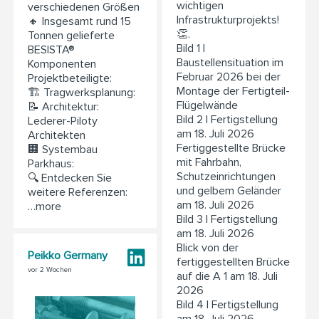
wichtigen
verschiedenen Größen
Infrastrukturprojekts!
🔸 Insgesamt rund 15
👏.
Tonnen gelieferte
Bild 1 |
BESISTA®
Baustellensituation im
Komponenten
Februar 2026 bei der
Projektbeteiligte:
Montage der Fertigteil-
🏗️ Tragwerksplanung:
Flügelwände
📝 Architektur:
Bild 2 | Fertigstellung
Lederer-Piloty
am 18. Juli 2026
Architekten
Fertiggestellte Brücke
🏢 Systembau
mit Fahrbahn,
Parkhaus:
Schutzeinrichtungen
🔍 Entdecken Sie
und gelbem Geländer
weitere Referenzen:
am 18. Juli 2026
…more
Bild 3 | Fertigstellung
am 18. Juli 2026
Blick von der
Peikko Germany
fertiggestellten Brücke
vor 2 Wochen
auf die A 1 am 18. Juli
2026
Bild 4 | Fertigstellung