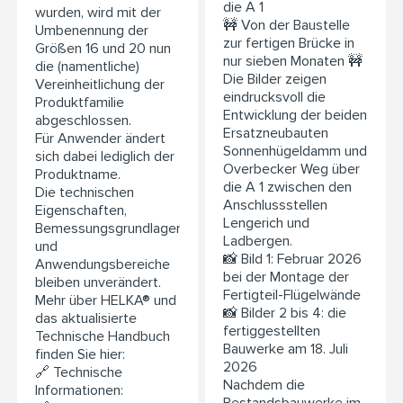
die A 1
wurden, wird mit der
🚧 Von der Baustelle
Umbenennung der
zur fertigen Brücke in
Größen 16 und 20 nun
nur sieben Monaten 🚧
die (namentliche)
Die Bilder zeigen
Vereinheitlichung der
eindrucksvoll die
Produktfamilie
Entwicklung der beiden
abgeschlossen.
Ersatzneubauten
Für Anwender ändert
Sonnenhügeldamm und
sich dabei lediglich der
Overbecker Weg über
Produktname.
die A 1 zwischen den
Die technischen
Anschlussstellen
Eigenschaften,
Lengerich und
Bemessungsgrundlagen
Ladbergen.
und
📸 Bild 1: Februar 2026
Anwendungsbereiche
bei der Montage der
bleiben unverändert.
Fertigteil-Flügelwände
Mehr über HELKA® und
📸 Bilder 2 bis 4: die
das aktualisierte
fertiggestellten
Technische Handbuch
Bauwerke am 18. Juli
finden Sie hier:
2026
🔗 Technische
Nachdem die
Informationen: