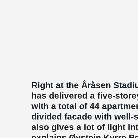
Right at the Åråsen Stad
has delivered a five-stor
with a total of 44 apartme
divided facade with well-
also gives a lot of light i
explains Øystein Kyrre P