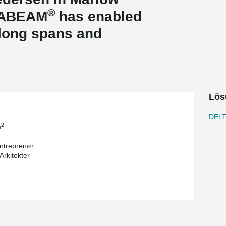
®
LTABEAM
has enabled
 long spans and
Lös
DEL
2
m
ntreprenør
Arkitekter