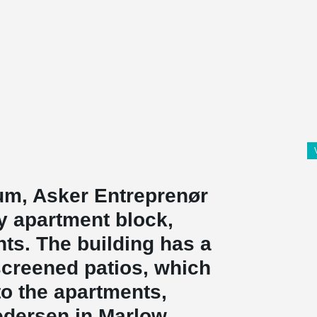
ium, Asker Entreprenør
ey apartment block,
nts. The building has a
screened patios, which
nto the apartments,
edersen in Marlow