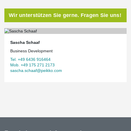
werden. Dadurch entfallen Ausschalfristen und der Zeitaufwand
für eine Nachbehandlung. Infolge der hohen Stahlfestigkeiten und
Betongüten können die Querschnitte sehr schlank gehalten
Wir unterstützen Sie gerne. Fragen Sie uns!
werden.
Maßgeschneiderte Anschlüsse zwischen Verbundbau und
Stahlbau
®
Bei der gewählten Stahlbauweise mit DELTABEAM
Frames des
Sascha Schaaf
Dachtragwerks sind die Eigengewichtsanteile und die erleichterte
Montage in größeren Höhen von Vorteil. Jedes Bauteil und seine
Business Development
Anschlüsse an angrenzende Konstruktionen wurde im Vorfeld
Tel. +49 6436 916464
mittels modernster 3D-CAD-Technologie für eine „passgenaue“
Mob. +49 175 271 2173
Herstellung geplant. Bei der anspruchsvollen Gebäudegeometrie
sascha.schaaf@peikko.com
in Wandsbek schätzten besonders die Mitarbeiter auf der
Baustelle die einfache Montage.
Hybride Wirtschaftlichkeit
Beton im Stahlhohlprofil erhöht die Tragfähigkeit bzw. der
Stahlquerschnitt kann reduziert werden. So bilden Stahl und
Beton im Verbundquerschnitt den ausgewogenen Kompromiss
zwischen Schlankheit und Wirtschaftlichkeit.
Brandschutz und Stahlbau – das bedeutet oft kostenintensive
Beschichtungen oder arbeitsintensive und Querschnitt
sprengende Verkleidungen. Unter Verwendung von Betongefüllten