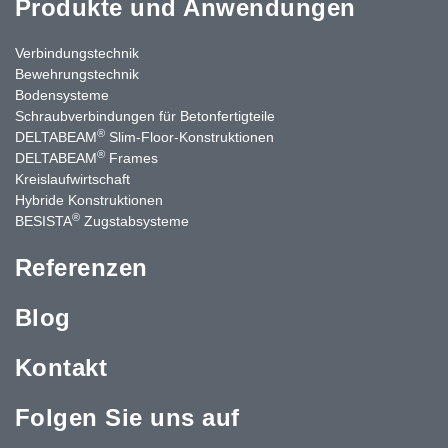
Produkte und Anwendungen
Stahlquerschnitten und geschützter innerer Bewehrung erhält
man den Feuerwiderstand quasi inklusive.
Verbindungstechnik
Der intelligente, hybride Einsatz von Materialien versetzt uns in
Bewehrungstechnik
die Lage neue Effekte zu erreichen, die dem klassischen
Bodensysteme
„Einmaterialeinsatz“ deutlich überlegen sind.
Schraubverbindungen für Betonfertigteile
®
DELTABEAM
Slim-Floor-Konstruktionen
®
DELTABEAM
Frames
Kreislaufwirtschaft
Hybride Konstruktionen
®
BESISTA
Zugstabsysteme
Referenzen
Blog
Kontakt
Folgen Sie uns auf