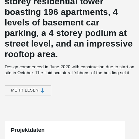
storey residential tower
boasting 196 apartments, 4
levels of basement car
parking, a 4 storey podium at
street level, and an impressive
rooftop area.
Design commenced in June 2020 with construction due to start on
site in October. The fluid sculptural ‘ribbons’ of the building set it
apart in the streetscape and wind their way up the façade in
reference to the roots of the Moreton Bay fig tree native to
Queensland.
MEHR LESEN
At roof level, the ribbons twist and intertwine to become a shaded
pergola for the generously proportioned recreational spaces.
Internal layouts have been designed to maximise views and
natural light, with finely detailed timber screening elements wrap
around the balconies, providing shelter the privacy of residents.
Projektdaten