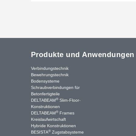
Produkte und Anwendungen
Verbindungstechnik
Bewehrungstechnik
Bodensysteme
Schraubverbindungen für
Betonfertigteile
®
DELTABEAM
Slim-Floor-
Konstruktionen
®
DELTABEAM
Frames
Kreislaufwirtschaft
stagram
LinkedIn
YouTube
Kontakt
Hybride Konstruktionen
®
BESISTA
Zugstabsysteme