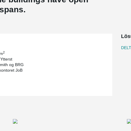
g spans.
Lös
DEL
2
 m
Ytterst
Smith og BRG
tkontoret JoB