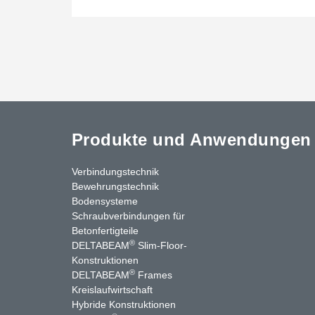
Produkte und Anwendungen
Verbindungstechnik
Bewehrungstechnik
Bodensysteme
Schraubverbindungen für
Betonfertigteile
®
DELTABEAM
Slim-Floor-
Konstruktionen
®
DELTABEAM
Frames
Kreislaufwirtschaft
stagram
LinkedIn
YouTube
Kontakt
Hybride Konstruktionen