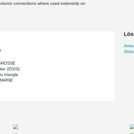
column connections where used extensivly on
Lös
Anke
2
Stüt
GROSSE
tier (EGIS)
du triangle
MARNE