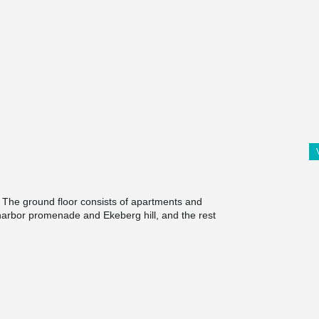
. The ground floor consists of apartments and
harbor promenade and Ekeberg hill, and the rest
lans 1 to 7 contain apartments around a common
ared roof terrace.
project, as it enables a slim floor structure even