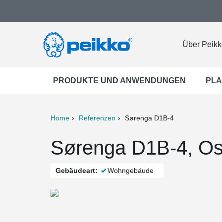
Über Peikk
PRODUKTE UND ANWENDUNGEN
PLA
Home
Referenzen
Sørenga D1B-4
ter
Print
Mail
Sørenga D1B-4, Os
Gebäudeart:
Wohngebäude