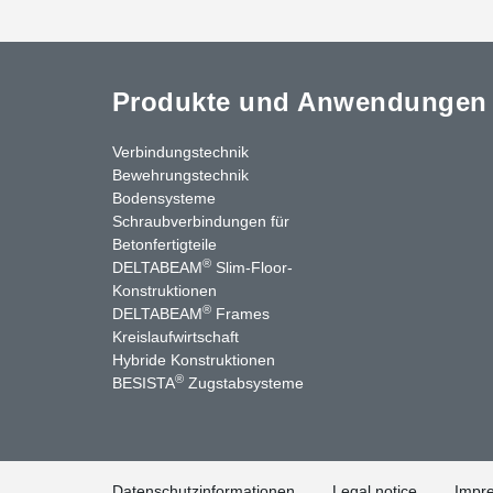
Produkte und Anwendungen
Verbindungstechnik
Bewehrungstechnik
Bodensysteme
Schraubverbindungen für
Betonfertigteile
®
DELTABEAM
Slim-Floor-
Konstruktionen
®
DELTABEAM
Frames
Kreislaufwirtschaft
stagram
LinkedIn
YouTube
Kontakt
Hybride Konstruktionen
®
BESISTA
Zugstabsysteme
Datenschutzinformationen
Legal notice
Impr