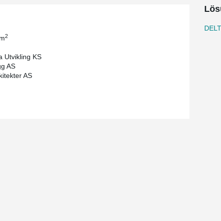
Lös
DEL
2
 m
 Utvikling KS
gg AS
itekter AS