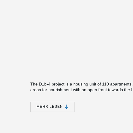
The D1b-4 project is a housing unit of 110 apartments
areas for nourishment with an open front towards the 
of the floor is used for parking and storage space. P
courtyard. The top floor of the building consists of a sh
MEHR LESEN
®
Peikko's DELTABEAM
was chosen for this prestigious 
with architecturally demanding shapes.