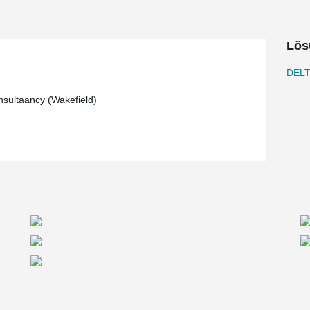
Lös
DEL
sultaancy (Wakefield)