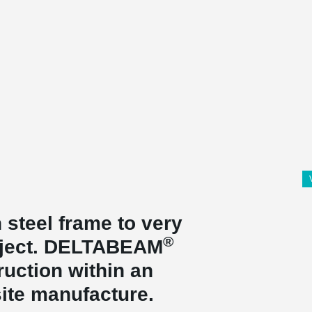
 steel frame to very
®
roject. DELTABEAM
truction within an
ite manufacture.