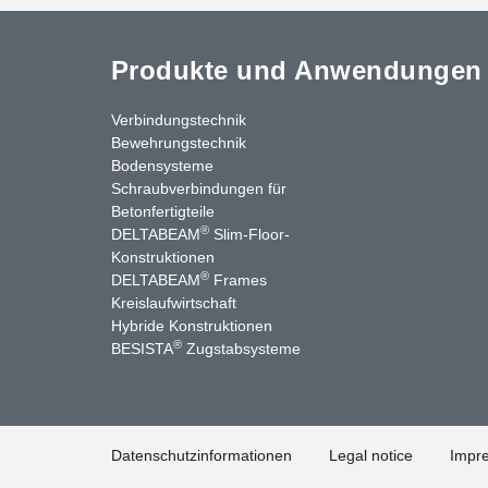
Produkte und Anwendungen
Verbindungstechnik
Bewehrungstechnik
Bodensysteme
Schraubverbindungen für
Betonfertigteile
®
DELTABEAM
Slim-Floor-
Konstruktionen
®
DELTABEAM
Frames
Kreislaufwirtschaft
stagram
LinkedIn
YouTube
Kontakt
Hybride Konstruktionen
®
BESISTA
Zugstabsysteme
Datenschutzinformationen
Legal notice
Impr