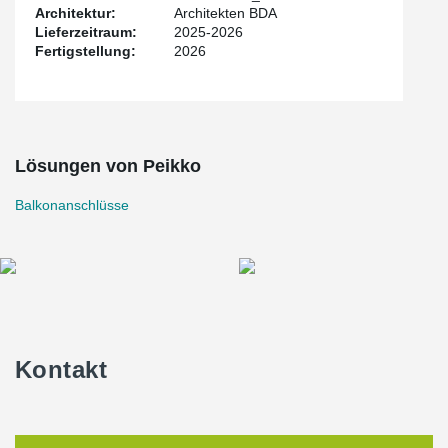
auskragenden Bauteilen wie Balkonen oder Vordächern. Dadurch
Architektur:
Architekten BDA
wird der Wärmeverlust erheblich reduziert und die
Lieferzeitraum:
2025-2026
Energieeffizienz des Gebäudes optimiert.
Fertigstellung:
2026
Lösungen von Peikko
Balkonanschlüsse
Kontakt