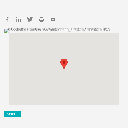
© Bocholter Heimbau eG / Winkelmann_Matzken Architekten BDA
Vollbild