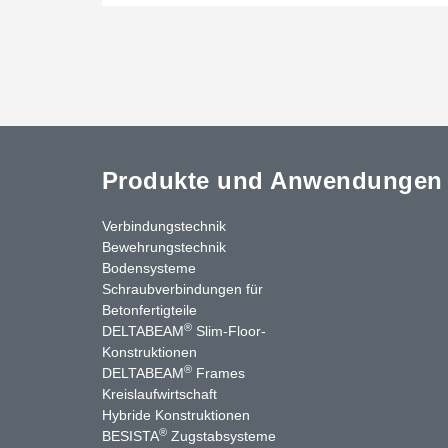
Produkte und Anwendungen
Verbindungstechnik
Bewehrungstechnik
Bodensysteme
Schraubverbindungen für
Betonfertigteile
®
DELTABEAM
Slim-Floor-
Konstruktionen
®
DELTABEAM
Frames
Kreislaufwirtschaft
stagram
LinkedIn
YouTube
Kontakt
Hybride Konstruktionen
®
BESISTA
Zugstabsysteme