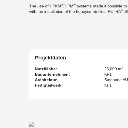
®
®
The use of HPKM
/HPM
systems made it possible to b
®
with the installation of the honeycomb tiles, PETRA
Sl
Projektdaten
2
Nutzfläche:
25,000 m
Bauunternehmen:
KP1
Architektur:
Stephane A
Fertigteilwerk:
KP1