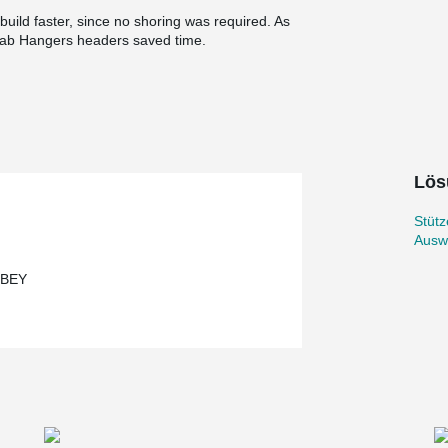
uild faster, since no shoring was required. As
ab Hangers headers saved time.
Lös
Stüt
Ausw
UBEY