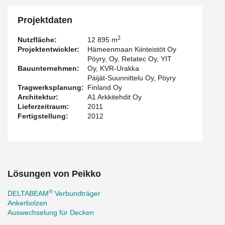
Projektdaten
2
Nutzfläche:
12 895 m
Projektentwickler:
Hämeenmaan Kiinteistöt Oy
Pöyry, Oy, Retatec Oy, YIT
Bauunternehmen:
Oy, KVR-Urakka
Päijät-Suunnittelu Oy, Pöyry
Tragwerksplanung:
Finland Oy
Architektur:
A1 Arkkitehdit Oy
Lieferzeitraum:
2011
Fertigstellung:
2012
Lösungen von Peikko
®
DELTABEAM
Verbundträger
Ankerbolzen
Auswechselung für Decken