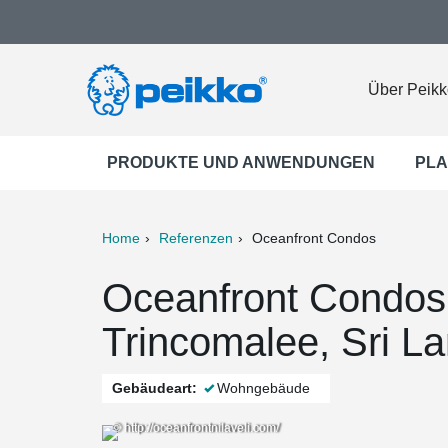
Über Peikk
PRODUKTE UND ANWENDUNGEN
PLA
Home
Referenzen
Oceanfront Condos
ter
Print
Mail
Oceanfront Condos,
Trincomalee, Sri L
Gebäudeart:
Wohngebäude
© http://oceanfrontnilaveli.com/