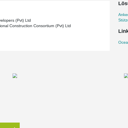
Lös
Anke
Stüt
elopers (Pvt) Ltd
tional Construction Consortium (Pvt) Ltd
Lin
Ocea