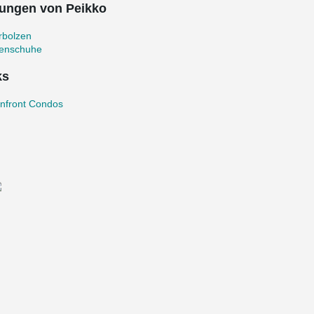
ungen von Peikko
rbolzen
zenschuhe
ks
nfront Condos