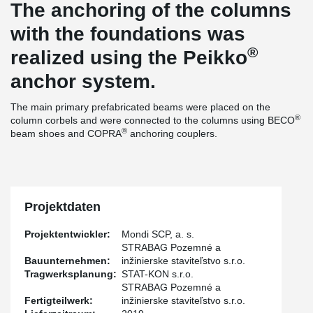
The anchoring of the columns
with the foundations was
®
realized using the Peikko
anchor system.
The main primary prefabricated beams were placed on the
®
column corbels and were connected to the columns using BECO
®
beam shoes and COPRA
anchoring couplers.
Projektdaten
Projektentwickler:
Mondi SCP, a. s.
STRABAG Pozemné a
Bauunternehmen:
inžinierske staviteľstvo s.r.o.
Tragwerksplanung:
STAT-KON s.r.o.
STRABAG Pozemné a
Fertigteilwerk:
inžinierske staviteľstvo s.r.o.