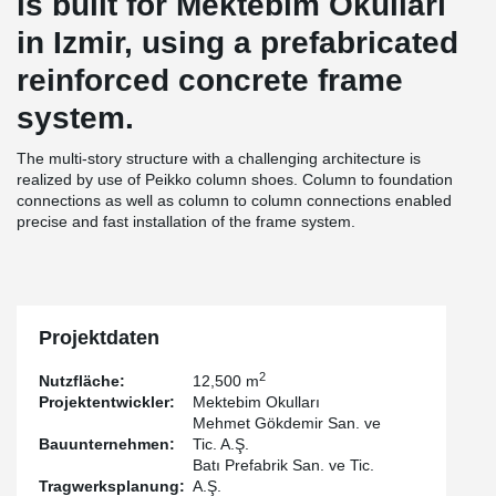
is built for Mektebim Okulları
in Izmir, using a prefabricated
reinforced concrete frame
system.
The multi-story structure with a challenging architecture is
realized by use of Peikko column shoes. Column to foundation
connections as well as column to column connections enabled
precise and fast installation of the frame system.
Projektdaten
2
Nutzfläche:
12,500 m
Projektentwickler:
Mektebim Okulları
Mehmet Gökdemir San. ve
Bauunternehmen:
Tic. A.Ş.
Batı Prefabrik San. ve Tic.
Tragwerksplanung:
A.Ş.