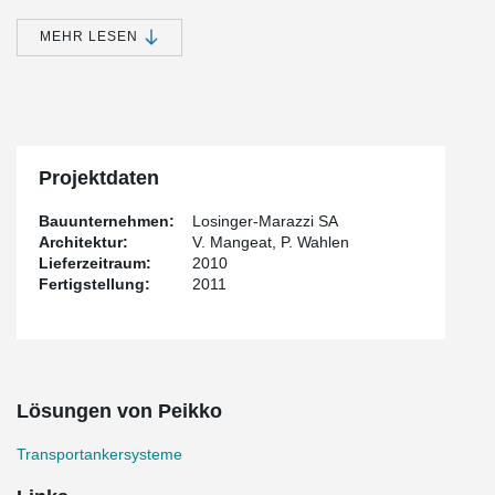
host writers in residence, a dining room, a lounge for relaxation, a
vast library for documentation, an adaptable space for exhibitions
MEHR LESEN
and an auditorium for performances of all types. Maison de
l'Ecriture Montricher is one of the most emblematic buildings in
Western Switzerland.
Peikko provided the lifting devices on the construction site.
Projektdaten
Bauunternehmen:
Losinger-Marazzi SA
Architektur:
V. Mangeat, P. Wahlen
Lieferzeitraum:
2010
Fertigstellung:
2011
Lösungen von Peikko
Transportankersysteme