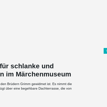
für schlanke und
cken im Märchenmuseum
s den Brüdern Grimm gewidmet ist. Es nimmt die
fügt über eine begehbare Dachterrasse, die von
nutzt werden kann. Diese wird mithilfe von TT-
rung zu gewährleisten und die Deckenhöhe
TT-Plattenauflager von Peikko. Sie sorgen für