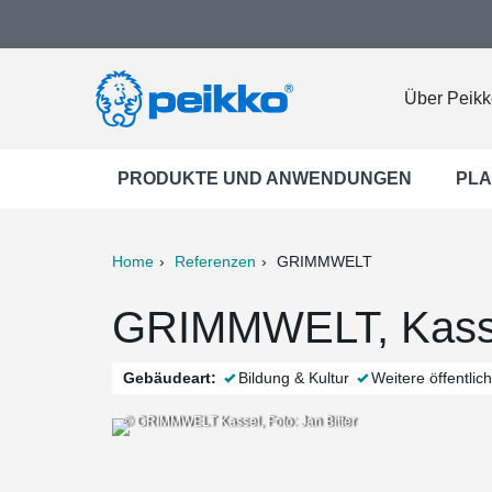
Über Peikk
PRODUKTE UND ANWENDUNGEN
PLA
Home
Referenzen
GRIMMWELT
ter
Print
Mail
GRIMMWELT, Kasse
Gebäudeart:
Bildung & Kultur
Weitere öffentli
© GRIMMWELT Kassel, Foto: Jan Bitter