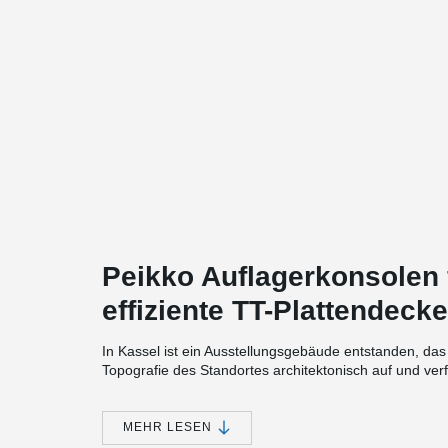
Peikko Auflagerkonsolen 
effiziente TT-Plattende
In Kassel ist ein Ausstellungsgebäude entstanden, da
Topografie des Standortes architektonisch auf und ver
allen – also nicht nur von den Museumsbesuchern – ge
Plattendecken errichtet. Um deren effiziente Auflage
schlank zu gestalten, entschieden sich die Planer für 
MEHR LESEN
schlanke Decken und erleichtern die Montage.