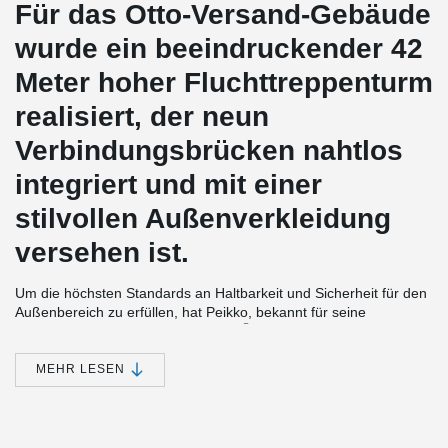
Für das Otto-Versand-Gebäude
wurde ein beeindruckender 42
Meter hoher Fluchttreppenturm
realisiert, der neun
Verbindungsbrücken nahtlos
integriert und mit einer
stilvollen Außenverkleidung
versehen ist.
Um die höchsten Standards an Haltbarkeit und Sicherheit für den
Außenbereich zu erfüllen, hat Peikko, bekannt für seine
®
innovativen Lösungen, die BESISTA
feuerverzinkten
Stabsysteme geliefert. Diese robusten Stäbe verfügen über eine
schützende Zinkschicht auf den Gewindestangen, die eine
MEHR LESEN
außergewöhnliche Widerstandsfähigkeit gegenüber
Umwelteinflüssen gewährleistet.
®
Das maßgeschneiderte BESISTA
-Stabsystem wurde in den