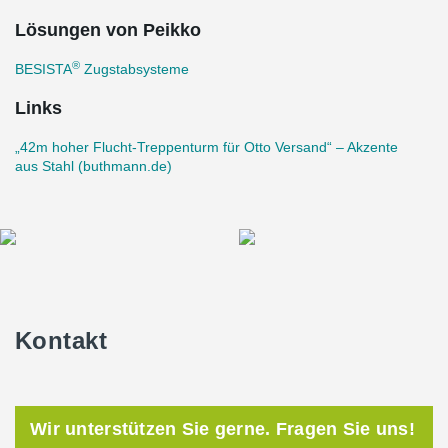
Größen M12 und M18 fachmännisch an unseren geschätzten
langjährigen Partner, die Buthmann Ingenieur-Stahlbau AG,
Lösungen von Peikko
geliefert. Ihre Fachkenntnisse im Maschinenbau und Stahlbau
machten sie zum perfekten Partner für dieses ehrgeizige Projekt.
®
BESISTA
Zugstabsysteme
®
Durch die nahtlose Integration von BESISTA
und der
Links
beispiellosen Ingenieurskunst der Buthmann Ingenieur-Stahlbau
AG ist der Fluchttreppenturm ein Beweis für architektonische
„42m hoher Flucht-Treppenturm für Otto Versand“ – Akzente
Exzellenz und höchste Sicherheit.
aus Stahl (buthmann.de)
Kontakt
Wir unterstützen Sie gerne. Fragen Sie uns!