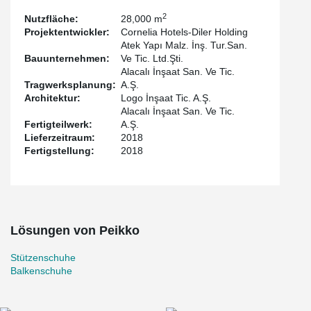
2
Nutzfläche:
28,000 m
Projektentwickler:
Cornelia Hotels-Diler Holding
Atek Yapı Malz. İnş. Tur.San.
Bauunternehmen:
Ve Tic. Ltd.Şti.
Alacalı İnşaat San. Ve Tic.
Tragwerksplanung:
A.Ş.
Architektur:
Logo İnşaat Tic. A.Ş.
Alacalı İnşaat San. Ve Tic.
Fertigteilwerk:
A.Ş.
Lieferzeitraum:
2018
Fertigstellung:
2018
Lösungen von Peikko
Stützenschuhe
Balkenschuhe