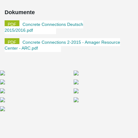
Einschrauben der MODIX SMB Muffen wurden die
Bewehrungsstäbe „verlängert“ und anschließend Ortbetonwände
Dokumente
geschalt und betoniert. An den Verbindungsstellen zwischen
Fertigteilwänden und Ortbetonwänden wurde eine
Concrete Connections Deutsch
Bügelbewehrung angeschlossen. Da die Anschlussbewehrung
2015/2016.pdf
nicht geschraubt werden konnte, wurden MODIX Positionsmuffen
eingesetzt. Diese ermöglichen eine Verbindung von
Concrete Connections 2-2015 - Amager Resource
Bewehrungsstäben, wenn weder der bereits eingebaute, noch der
Center - ARC.pdf
anzuschließende Stab drehbar ist.
Die Produkte von Peikko tragen durch die Reduzierung der
Montagezeit dazu bei, dass der geplante Fertigstellungstermin
eingehalten werden kann. Das ARC wird nach seiner
Inbetriebnahme 2017 Wärme für rund 160.000 Haushalte und
Strom für etwa 62.500 Wohngebäude liefern.