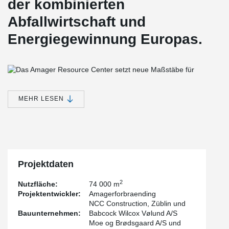
der kombinierten
Abfallwirtschaft und
Energiegewinnung Europas.
Das Amager Resource Center setzt neue Maßstäbe für
MEHR LESEN
Kraftwerke der Zukunft. Visualisierung: BIG Architects
Erstmals wurde ein Müllheizkraftwerk als Attraktion konzipiert: Das
großflächige Dach wird als Skipiste mit mehreren
Schwierigkeitsgraden dienen. Der Entwurf setzt große
Spannweiten der Decken für eine möglichst stützenfreie
Innenraumgestaltung voraus. Zudem müssen erhöhte
Projektdaten
Schneelasten berücksichtigt werden. Diese Anforderungen erfüllt
der deckengleiche Verbundträger DELTABEAM von Peikko.
2
Nutzfläche:
74 000 m
Projektentwickler:
Amagerforbraending
NCC Construction, Züblin und
Bauunternehmen:
Babcock Wilcox Vølund A/S
Moe og Brødsgaard A/S und
Durch die Anwendung von PCs Konsolen (gelb und rot im Bild)