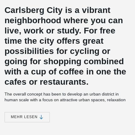
Carlsberg City is a vibrant
neighborhood where you can
live, work or study. For free
time the city offers great
possibilities for cycling or
going for shopping combined
with a cup of coffee in one the
cafes or restaurants.
The overall concept has been to develop an urban district in
human scale with a focus on attractive urban spaces, relaxation
zones, light, materiality and experience.
Peikko has for several projects in the city delivered 8 kilometers of
MEHR LESEN
®
DELTABEAM
Composite Beams. Especially the high rise tower
named “Bohrs Tower” with 29 floors was a demanding project
seen from a technical point of view. Here Peikko's technical staff