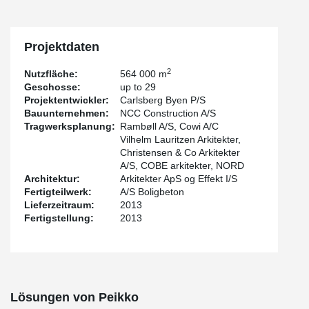
®
proved why DELTABEAM
is the right solution even in very
demanding and complex structures.
Projektdaten
2
Nutzfläche:
564 000 m
Geschosse:
up to 29
Projektentwickler:
Carlsberg Byen P/S
Bauunternehmen:
NCC Construction A/S
Tragwerksplanung:
Rambøll A/S, Cowi A/C
Vilhelm Lauritzen Arkitekter,
Christensen & Co Arkitekter
A/S, COBE arkitekter, NORD
Architektur:
Arkitekter ApS og Effekt I/S
Fertigteilwerk:
A/S Boligbeton
Lieferzeitraum:
2013
Fertigstellung:
2013
Lösungen von Peikko