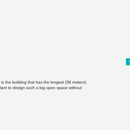
 is the building that has the longest (96 meters)
rtant to design such a big open space without
ould fit in.
cts. This Peikko's solution was chosen since it
quality and reliability. One of the most important
thstand huge compression and shear forces
ht of 22 meters.
Rebar Anchor Bolts of size 39.