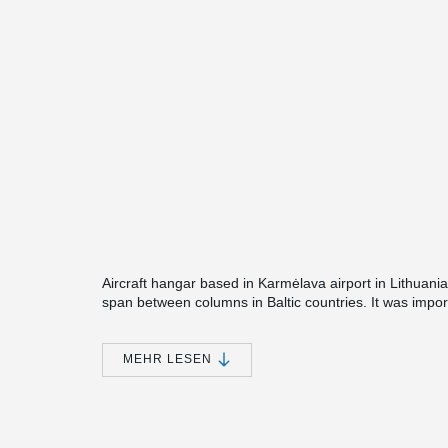
Aircraft hangar based in Karmėlava airport in Lithuania
span between columns in Baltic countries. It was impo
colums so that even the biggest planes like Boeing 747 c
Peikko has delivered the bolt connections for the proje
MEHR LESEN
guarantees accuracy of column installation, connection 
tasks was to make sure that the connections would wi
because of open space of 100 meters and column heig
®
Every column of the project used 8 to 10 pcs of HPM