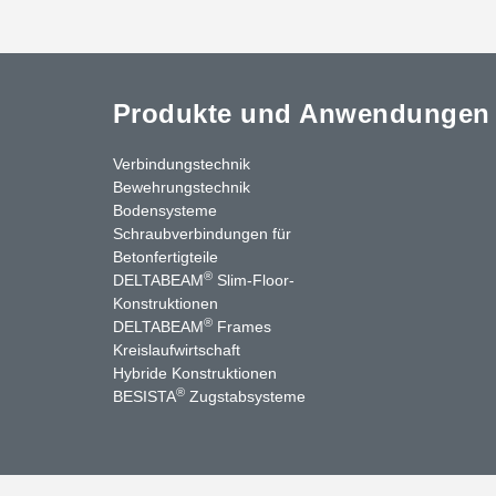
Produkte und Anwendungen
Verbindungstechnik
Bewehrungstechnik
Bodensysteme
Schraubverbindungen für
Betonfertigteile
®
DELTABEAM
Slim-Floor-
Konstruktionen
®
DELTABEAM
Frames
Kreislaufwirtschaft
stagram
LinkedIn
YouTube
Kontakt
Hybride Konstruktionen
®
BESISTA
Zugstabsysteme