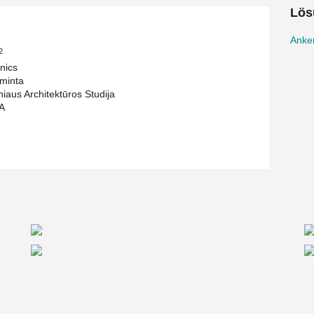
Lös
Anke
2
nics
minta
niaus Architektūros Studija
A