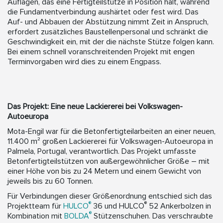
Auflagen, das eine Fertigteilstütze in Position hält, während
die Fundamentverbindung aushärtet oder fest wird. Das
Auf- und Abbauen der Abstützung nimmt Zeit in Anspruch,
erfordert zusätzliches Baustellenpersonal und schränkt die
Geschwindigkeit ein, mit der die nächste Stütze folgen kann.
Bei einem schnell voranschreitenden Projekt mit engen
Terminvorgaben wird dies zu einem Engpass.
Das Projekt: Eine neue Lackiererei bei Volkswagen-
Autoeuropa
Mota-Engil war für die Betonfertigteilarbeiten an einer neuen,
11.400 m² großen Lackiererei für Volkswagen-Autoeuropa in
Palmela, Portugal, verantwortlich. Das Projekt umfasste
Betonfertigteilstützen von außergewöhnlicher Größe – mit
einer Höhe von bis zu 24 Metern und einem Gewicht von
jeweils bis zu 60 Tonnen.
Für Verbindungen dieser Größenordnung entschied sich das
®
®
Projektteam für
HULCO
36 und HULCO
52 Ankerbolzen in
®
Kombination mit
BOLDA
Stützenschuhen. Das verschraubte