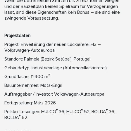
Wenn die betreffenden Stützen bis zu 60 Tonnen wiegen
und der Bauzeitplan keinen Spielraum für Verzögerungen
lässt, sind diese Eigenschaften kein Bonus – sie sind eine
zwingende Voraussetzung.
Projektdaten
Projekt: Erweiterung der neuen Lackiererei H3 –
Volkswagen-Autoeuropa
Standort: Palmela (Bezirk Setúbal), Portugal
Gebäudetyp: Industrieanlage (Automobillackiererei)
Grundfläche: 11.400 m²
Bauunternehmen: Mota-Engil
Auftraggeber / Investor: Volkswagen-Autoeuropa
Fertigstellung: März 2026
®
®
®
Peikko-Lösungen: HULCO
36, HULCO
52, BOLDA
36,
®
BOLDA
52